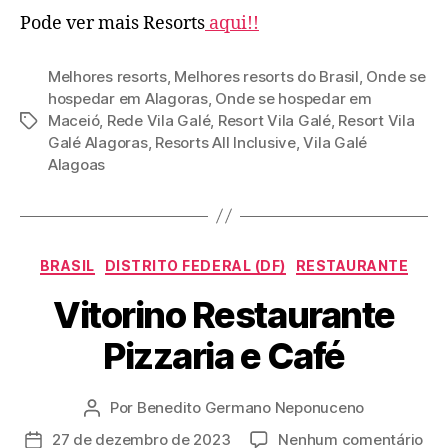
Pode ver mais Resorts
aqui!!
Melhores resorts
,
Melhores resorts do Brasil
,
Onde se
hospedar em Alagoras
,
Onde se hospedar em
Maceió
,
Rede Vila Galé
,
Resort Vila Galé
,
Resort Vila
Tags
Galé Alagoras
,
Resorts All Inclusive
,
Vila Galé
Alagoas
Categorias
BRASIL
DISTRITO FEDERAL (DF)
RESTAURANTE
Vitorino Restaurante
Pizzaria e Café
Por
Benedito Germano Neponuceno
Autor
do
em
27 de dezembro de 2023
Nenhum comentário
Data