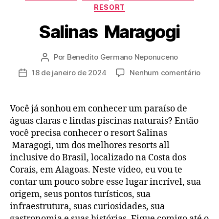
RESORT
Salinas Maragogi
Por
Benedito Germano Neponuceno
Autor
do
em
18 de janeiro de 2024
Nenhum comentário
Data
post
Salin
de
Mara
publicação
Você já sonhou em conhecer um paraíso de
águas claras e lindas piscinas naturais? Então
você precisa conhecer o resort Salinas
Maragogi, um dos melhores resorts all
inclusive do Brasil, localizado na Costa dos
Corais, em Alagoas. Neste vídeo, eu vou te
contar um pouco sobre esse lugar incrível, sua
origem, seus pontos turísticos, sua
infraestrutura, suas curiosidades, sua
gastronomia e suas histórias. Fique comigo até o