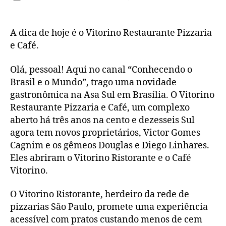
post
Vit
de
Res
publicação
Piz
A dica de hoje é o Vitorino Restaurante Pizzaria
e
e Café.
Caf
Olá, pessoal! Aqui no canal “Conhecendo o
Brasil e o Mundo”, trago uma novidade
gastronômica na Asa Sul em Brasília. O Vitorino
Restaurante Pizzaria e Café, um complexo
aberto há três anos na cento e dezesseis Sul
agora tem novos proprietários, Victor Gomes
Cagnim e os gêmeos Douglas e Diego Linhares.
Eles abriram o Vitorino Ristorante e o Café
Vitorino.
O Vitorino Ristorante, herdeiro da rede de
pizzarias São Paulo, promete uma experiência
acessível com pratos custando menos de cem