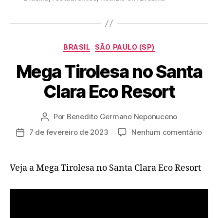
Categorias
BRASIL
SÃO PAULO (SP)
Mega Tirolesa no Santa
Clara Eco Resort
Por
Benedito Germano Neponuceno
Autor
do
em
7 de fevereiro de 2023
Nenhum comentário
Data
post
Meg
de
Tiro
publicação
no
Veja a Mega Tirolesa no Santa Clara Eco Resort
Sant
Clar
Eco
Reso