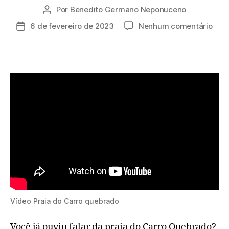
Por
Benedito Germano Neponuceno
Autor
do
em
6 de fevereiro de 2023
Nenhum comentário
Data
post
Prai
de
do
publicação
Carr
Que
Vídeo Praia do Carro quebrado
Você já ouviu falar da praia do Carro Quebrado?