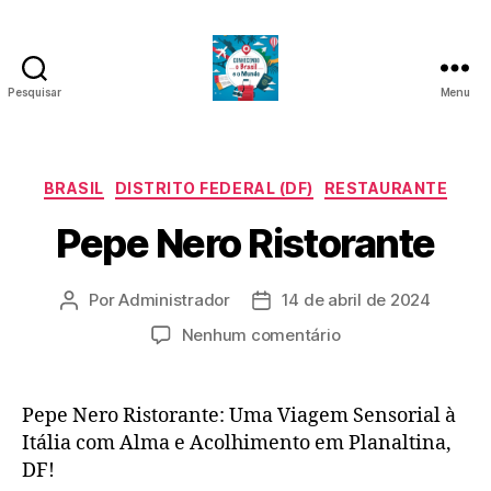
Pesquisar
Menu
Conhecendo
o
Categorias
BRASIL
DISTRITO FEDERAL (DF)
RESTAURANTE
Brasil
Pepe Nero Ristorante
e
o
Por
Administrador
14 de abril de 2024
Autor
Data
do
de
Mundo
em
Nenhum comentário
post
publicação
Pepe
Nero
Ristorante
Pepe Nero Ristorante: Uma Viagem Sensorial à
Itália com Alma e Acolhimento em Planaltina,
DF!