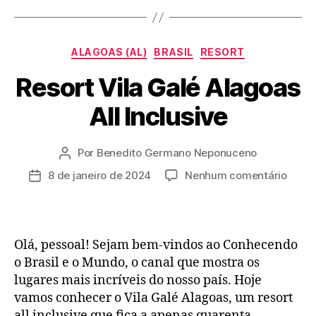
Categorias
ALAGOAS (AL)
BRASIL
RESORT
Resort Vila Galé Alagoas
All Inclusive
Por
Benedito Germano Neponuceno
Autor
do
em
8 de janeiro de 2024
Nenhum comentário
Data
post
Resor
de
Vila
publicação
Galé
Alago
Olá, pessoal! Sejam bem-vindos ao Conhecendo
All
o Brasil e o Mundo, o canal que mostra os
Inclus
lugares mais incríveis do nosso país. Hoje
vamos conhecer o Vila Galé Alagoas, um resort
all inclusive que fica a apenas quarenta