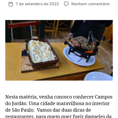
do
em
7 de setembro de 2022
Nenhum comentário
Data
post
Cam
de
do
publicação
Jor
Nesta matéria, venha conosco conhecer Campos
do Jordão. Uma cidade maravilhosa no interior
de São Paulo. Vamos dar duas dicas de
restaurantes, para quem quer fugir daqueles da