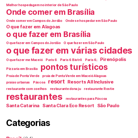
Melhor hospedagem no interior de São Paulo
Onde comer em Brasília
Onde comer em Campos do Jordão
Onde se hospedar em São Paulo
O que fazer em Alagoas
o que fazer em Brasília
O que fazer em Campos do Jordão
O que fazer em São Paulo
o que fazer em várias cidades
Pirenópolis
O que fazer me Maceió
Paris 6
Paris 6 Bistrô
Paris 6;
pontos turísticos
Pizzaria em Brasília
Praia de Ponta Verde
praia de Ponta Verde em Maceió Alagoas
resort
Resorts All Inclusive
praias urbanas
Páscoa
restaurante com coelhos
restaurante dona ju
restaurante Rostie
restaurantes
restaurantes para Páscoa
Santa Catarina
Santa Clara Eco Resort
São Paulo
Categorias