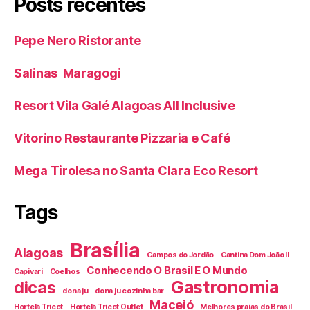
Posts recentes
Pepe Nero Ristorante
Salinas Maragogi
Resort Vila Galé Alagoas All Inclusive
Vitorino Restaurante Pizzaria e Café
Mega Tirolesa no Santa Clara Eco Resort
Tags
Brasília
Alagoas
Campos do Jordão
Cantina Dom João II
Conhecendo O Brasil E O Mundo
Capivari
Coelhos
Gastronomia
dicas
dona ju
dona ju cozinha bar
Maceió
Hortelã Tricot
Hortelã Tricot Outlet
Melhores praias do Brasil