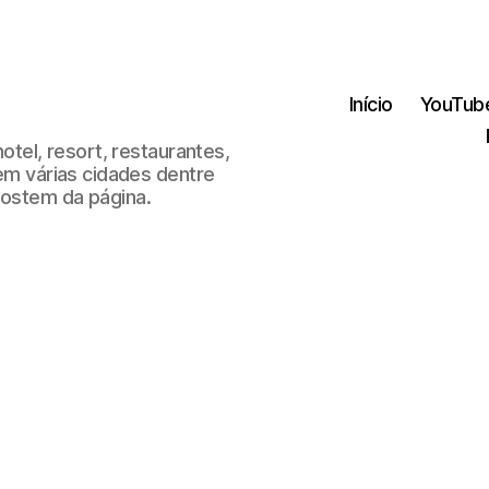
Início
YouTub
hotel, resort, restaurantes,
 em várias cidades dentre
gostem da página.