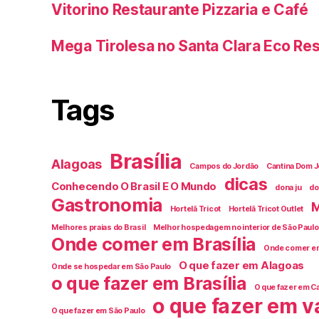
Vitorino Restaurante Pizzaria e Café
Mega Tirolesa no Santa Clara Eco Re
Tags
Brasília
Alagoas
Campos do Jordão
Cantina Dom Jo
dicas
Conhecendo O Brasil E O Mundo
dona ju
do
Gastronomia
M
Hortelã Tricot
Hortelã Tricot Outlet
Melhores praias do Brasil
Melhor hospedagem no interior de São Paulo
Onde comer em Brasília
Onde comer e
O que fazer em Alagoas
Onde se hospedar em São Paulo
o que fazer em Brasília
O que fazer em C
o que fazer em v
O que fazer em São Paulo