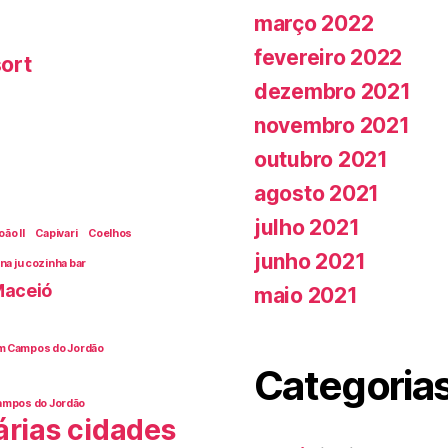
março 2022
fevereiro 2022
sort
dezembro 2021
novembro 2021
outubro 2021
agosto 2021
julho 2021
ão II
Capivari
Coelhos
junho 2021
na ju cozinha bar
aceió
maio 2021
m Campos do Jordão
Categoria
ampos do Jordão
árias cidades