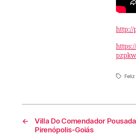
http://
https
pzpk
Feliz
Tags
←
Villa Do Comendador Pousad
Pirenópolis-Goiás