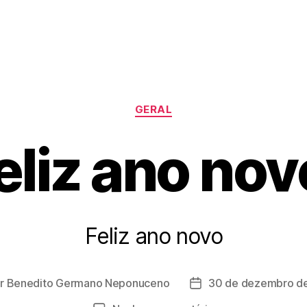
Categorias
GERAL
eliz ano nov
Feliz ano novo
r
Benedito Germano Neponuceno
30 de dezembro d
r
Data
de