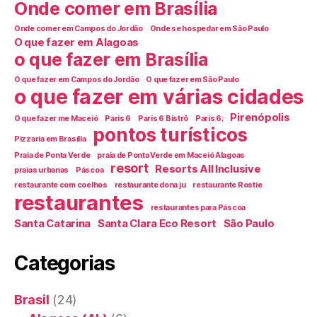
Onde comer em Brasília
Onde comer em Campos do Jordão
Onde se hospedar em São Paulo
O que fazer em Alagoas
o que fazer em Brasília
O que fazer em Campos do Jordão
O que fazer em São Paulo
o que fazer em várias cidades
Pirenópolis
O que fazer me Maceió
Paris 6
Paris 6 Bistrô
Paris 6;
pontos turísticos
Pizzaria em Brasília
Praia de Ponta Verde
praia de Ponta Verde em Maceió Alagoas
resort
Resorts All Inclusive
praias urbanas
Páscoa
restaurante com coelhos
restaurante dona ju
restaurante Rostie
restaurantes
restaurantes para Páscoa
Santa Catarina
Santa Clara Eco Resort
São Paulo
Categorias
Brasil
(24)