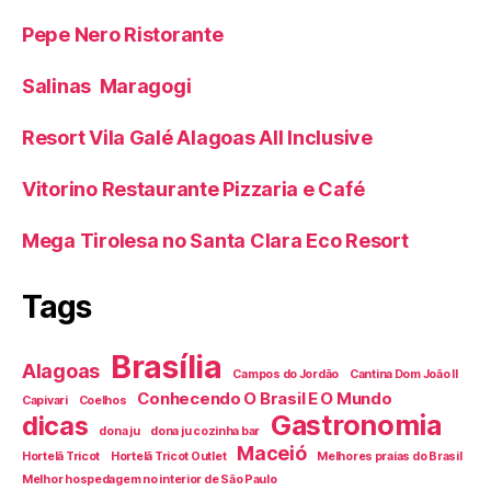
Pepe Nero Ristorante
Salinas Maragogi
Resort Vila Galé Alagoas All Inclusive
Vitorino Restaurante Pizzaria e Café
Mega Tirolesa no Santa Clara Eco Resort
Tags
Brasília
Alagoas
Campos do Jordão
Cantina Dom João II
Conhecendo O Brasil E O Mundo
Capivari
Coelhos
Gastronomia
dicas
dona ju
dona ju cozinha bar
Maceió
Hortelã Tricot
Hortelã Tricot Outlet
Melhores praias do Brasil
Melhor hospedagem no interior de São Paulo