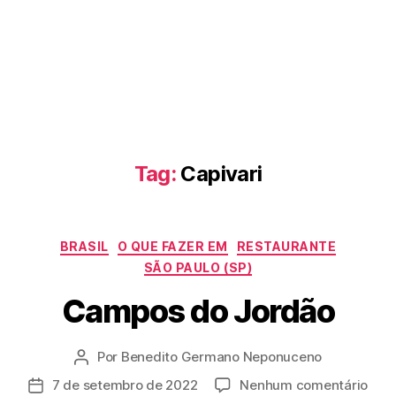
Tag:
Capivari
Categorias
BRASIL
O QUE FAZER EM
RESTAURANTE
SÃO PAULO (SP)
Campos do Jordão
Por
Benedito Germano Neponuceno
Autor
do
em
7 de setembro de 2022
Nenhum comentário
Data