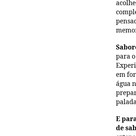
acolhe
comple
pensa
memor
Sabore
para o
Experi
em for
água n
prepar
palada
E par
de sab