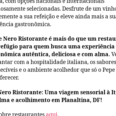
a, com opções nacionais e internacionais
osamente selecionadas. Desfrute de um vinh
mente a sua refeição e eleve ainda mais a su
ência gastronômica.
e Nero Ristorante é mais do que um restau
refúgio para quem busca uma experiência
nômica autêntica, deliciosa e com alma.
V
antar com a hospitalidade italiana, os sabore
ecíveis e o ambiente acolhedor que só o Pepe
ferecer.
ero Ristorante: Uma viagem sensorial à It
lma e acolhimento em Planaltina, DF!
obre restaurantes
aqui
.