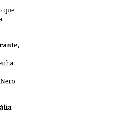
o que
a
rante,
enha
s
 Nero
ália