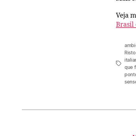
Veja m
Brasil
ambi
Risto
itali
Tags
que 
ponto
senso