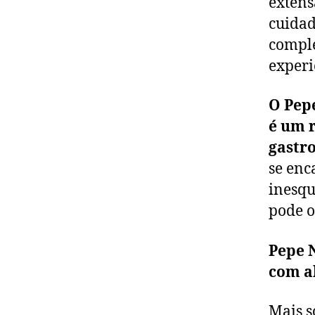
extens
cuidad
comple
experi
O Pep
é um 
gastro
se enc
inesqu
pode o
Pepe N
com a
Mais s