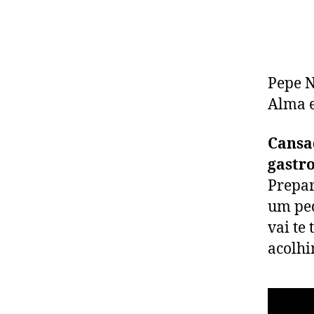
Pepe N
Alma e
Cansa
gastr
Prepar
um ped
vai te
acolhi