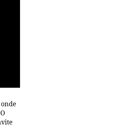
onde
 O
nvite