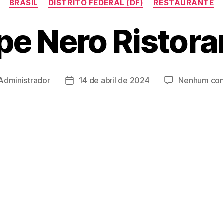
BRASIL
DISTRITO FEDERAL (DF)
RESTAURANTE
pe Nero Ristora
Administrador
14 de abril de 2024
Nenhum com
Data
de
publicação