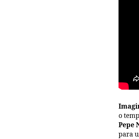
Imagi
o temp
Pepe 
para u