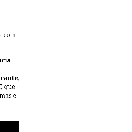
ia com
ncia
orante
,
F, que
omas e