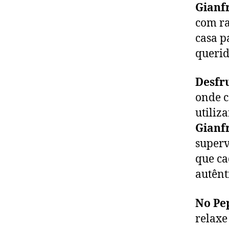
Gianf
com ra
casa p
querid
Desfru
onde c
utiliz
Gianf
superv
que ca
autênti
No Pe
relaxe