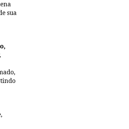
dena
de sua
o,
,
mado,
ntindo
,