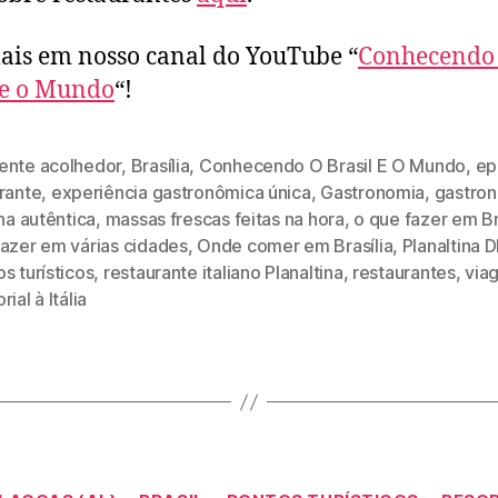
ais em nosso canal do YouTube “
Conhecendo
 e o Mundo
“!
ente acolhedor
,
Brasília
,
Conhecendo O Brasil E O Mundo
,
ep
rante
,
experiência gastronômica única
,
Gastronomia
,
gastro
ana autêntica
,
massas frescas feitas na hora
,
o que fazer em Br
fazer em várias cidades
,
Onde comer em Brasília
,
Planaltina D
s turísticos
,
restaurante italiano Planaltina
,
restaurantes
,
via
rial à Itália
Categorias