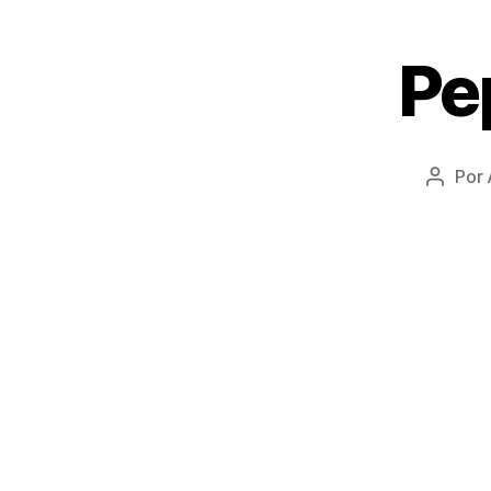
Pe
Por
Autor
do
post