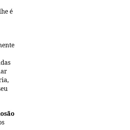
lhe é
mente
idas
dar
ia,
seu
losão
os