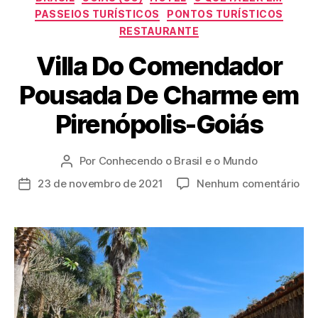
PASSEIOS TURÍSTICOS
PONTOS TURÍSTICOS
RESTAURANTE
Villa Do Comendador
Pousada De Charme em
Pirenópolis-Goiás
Por
Conhecendo o Brasil e o Mundo
Autor
do
em
23 de novembro de 2021
Nenhum comentário
Data
post
Vill
de
Do
publicação
Co
Pou
De
Ch
em
Pir