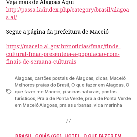
Veja mais de Alagoas Aqui
http://passa.la/index.php/category/brasil/alagoa
s-al/
Segue a página da prefeitura de Maceió
https://maceio.al.gov.br/noticias/fmac/finde-
cultural-fmac-presenteia-a-populacao-com-
finais-de-semana-culturais
Alagoas
,
cartões postais de Alagoas
,
dicas
,
Maceió
,
Melhores praias do Brasil
,
O que fazer em Alagoas
,
O
que fazer me Maceió
,
piscinas naturais
,
pontos
Tags
turísticos
,
Praia de Ponta Verde
,
praia de Ponta Verde
em Maceió Alagoas
,
praias urbanas
,
vida marinha
Categorias
BRASIL
GOIÁS (GO)
HOTEL
O QUE FAZER EM