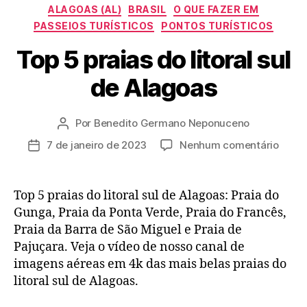
Categorias
ALAGOAS (AL)
BRASIL
O QUE FAZER EM
PASSEIOS TURÍSTICOS
PONTOS TURÍSTICOS
Top 5 praias do litoral sul
de Alagoas
Por
Benedito Germano Neponuceno
Autor
do
em
7 de janeiro de 2023
Nenhum comentário
Data
post
Top
de
5
publicação
praia
Top 5 praias do litoral sul de Alagoas: Praia do
do
Gunga, Praia da Ponta Verde, Praia do Francês,
litoral
Praia da Barra de São Miguel e Praia de
sul
Pajuçara. Veja o vídeo de nosso canal de
de
imagens aéreas em 4k das mais belas praias do
Alago
litoral sul de Alagoas.