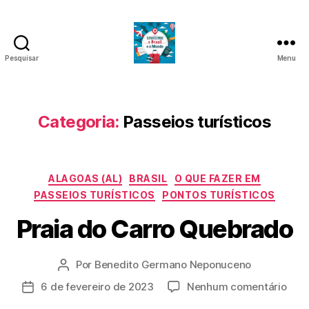
Pesquisar
Menu
Conhecendo
o
Brasil
e
Categoria:
Passeios turísticos
o
Mundo
Categorias
ALAGOAS (AL)
BRASIL
O QUE FAZER EM
PASSEIOS TURÍSTICOS
PONTOS TURÍSTICOS
Praia do Carro Quebrado
Por
Benedito Germano Neponuceno
Autor
do
em
6 de fevereiro de 2023
Nenhum comentário
Data
post
Prai
de