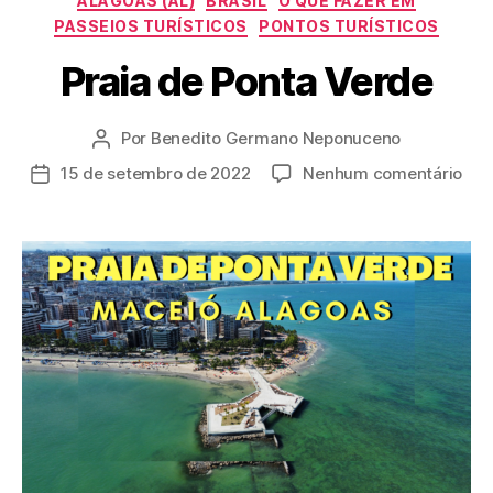
ALAGOAS (AL)
BRASIL
O QUE FAZER EM
PASSEIOS TURÍSTICOS
PONTOS TURÍSTICOS
Praia de Ponta Verde
Por
Benedito Germano Neponuceno
Autor
do
em
15 de setembro de 2022
Nenhum comentário
Data
post
Prai
de
de
publicação
Pon
Ver