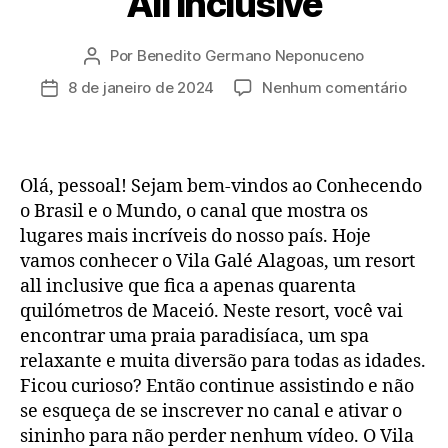
All Inclusive
Por
Benedito Germano Neponuceno
Autor
do
em
8 de janeiro de 2024
Nenhum comentário
Data
post
Resor
de
Vila
publicação
Galé
Alago
Olá, pessoal! Sejam bem-vindos ao Conhecendo
All
o Brasil e o Mundo, o canal que mostra os
Inclus
lugares mais incríveis do nosso país. Hoje
vamos conhecer o Vila Galé Alagoas, um resort
all inclusive que fica a apenas quarenta
quilómetros de Maceió. Neste resort, você vai
encontrar uma praia paradisíaca, um spa
relaxante e muita diversão para todas as idades.
Ficou curioso? Então continue assistindo e não
se esqueça de se inscrever no canal e ativar o
sininho para não perder nenhum vídeo. O Vila