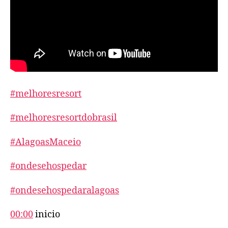
#melhoresresort
#melhoresresortdobrasil
#AlagoasMaceio
#ondesehospedar
#ondesehospedaralagoas
00:00
inicio