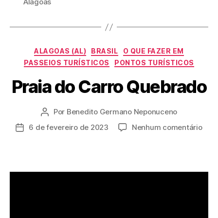
Alagoas
Categorias
ALAGOAS (AL)
BRASIL
O QUE FAZER EM
PASSEIOS TURÍSTICOS
PONTOS TURÍSTICOS
Praia do Carro Quebrado
Por
Benedito Germano Neponuceno
Autor
do
em
6 de fevereiro de 2023
Nenhum comentário
Data
post
Prai
de
do
publicação
Carr
Que