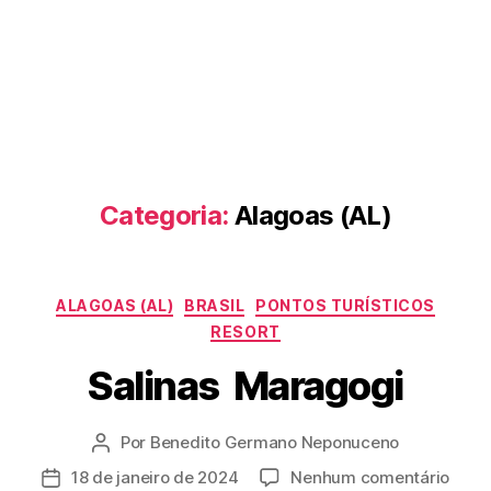
Categoria:
Alagoas (AL)
Categorias
ALAGOAS (AL)
BRASIL
PONTOS TURÍSTICOS
RESORT
Salinas Maragogi
Por
Benedito Germano Neponuceno
Autor
do
em
18 de janeiro de 2024
Nenhum comentário
Data