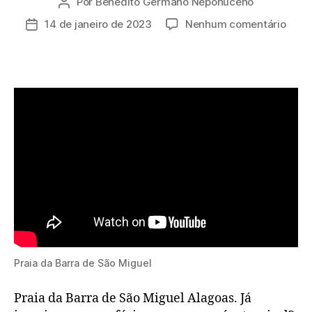
Por
Benedito Germano Neponuceno
Autor
do
em
14 de janeiro de 2023
Nenhum comentário
Data
post
Praia
de
da
publicação
Barr
de
São
Migu
Alag
Praia da Barra de São Miguel
Praia da Barra de São Miguel Alagoas. Já