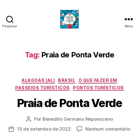
Pesquisar
Menu
Conhecendo
o
Brasil
e
Tag:
Praia de Ponta Verde
o
Mundo
Categorias
ALAGOAS (AL)
BRASIL
O QUE FAZER EM
PASSEIOS TURÍSTICOS
PONTOS TURÍSTICOS
Praia de Ponta Verde
Por
Benedito Germano Neponuceno
Autor
do
em
15 de setembro de 2022
Nenhum comentário
Data
post
Prai
de