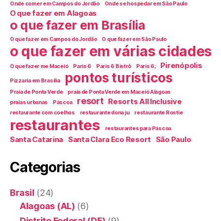
Onde comer em Campos do Jordão
Onde se hospedar em São Paulo
O que fazer em Alagoas
o que fazer em Brasília
O que fazer em Campos do Jordão
O que fazer em São Paulo
o que fazer em várias cidades
Pirenópolis
O que fazer me Maceió
Paris 6
Paris 6 Bistrô
Paris 6;
pontos turísticos
Pizzaria em Brasília
Praia de Ponta Verde
praia de Ponta Verde em Maceió Alagoas
resort
Resorts All Inclusive
praias urbanas
Páscoa
restaurante com coelhos
restaurante dona ju
restaurante Rostie
restaurantes
restaurantes para Páscoa
Santa Catarina
Santa Clara Eco Resort
São Paulo
Categorias
Brasil
(24)
Alagoas (AL)
(6)
Distrito Federal (DF)
(9)