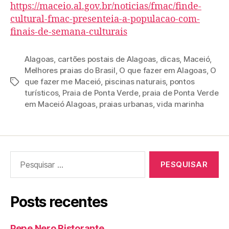
https://maceio.al.gov.br/noticias/fmac/finde-
cultural-fmac-presenteia-a-populacao-com-
finais-de-semana-culturais
Alagoas
,
cartões postais de Alagoas
,
dicas
,
Maceió
,
Melhores praias do Brasil
,
O que fazer em Alagoas
,
O
que fazer me Maceió
,
piscinas naturais
,
pontos
Tags
turísticos
,
Praia de Ponta Verde
,
praia de Ponta Verde
em Maceió Alagoas
,
praias urbanas
,
vida marinha
Pesquisar
por:
Posts recentes
Pepe Nero Ristorante