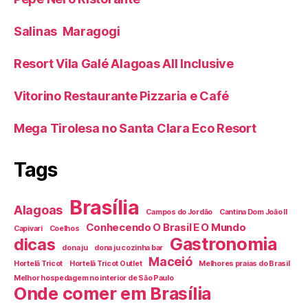
Salinas Maragogi
Resort Vila Galé Alagoas All Inclusive
Vitorino Restaurante Pizzaria e Café
Mega Tirolesa no Santa Clara Eco Resort
Tags
Brasília
Alagoas
Campos do Jordão
Cantina Dom João II
Conhecendo O Brasil E O Mundo
Capivari
Coelhos
Gastronomia
dicas
dona ju
dona ju cozinha bar
Maceió
Hortelã Tricot
Hortelã Tricot Outlet
Melhores praias do Brasil
Melhor hospedagem no interior de São Paulo
Onde comer em Brasília