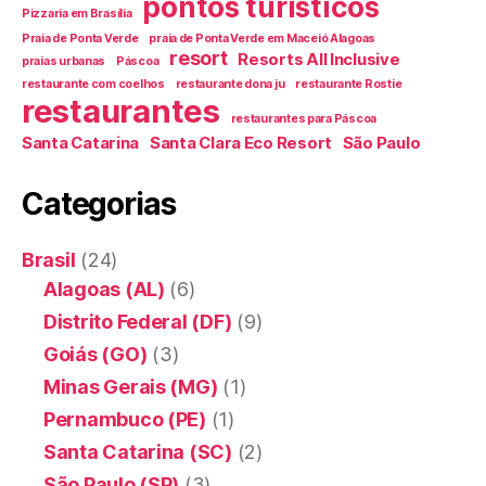
pontos turísticos
Pizzaria em Brasília
Praia de Ponta Verde
praia de Ponta Verde em Maceió Alagoas
resort
Resorts All Inclusive
praias urbanas
Páscoa
restaurante com coelhos
restaurante dona ju
restaurante Rostie
restaurantes
restaurantes para Páscoa
Santa Catarina
Santa Clara Eco Resort
São Paulo
Categorias
Brasil
(24)
Alagoas (AL)
(6)
Distrito Federal (DF)
(9)
Goiás (GO)
(3)
Minas Gerais (MG)
(1)
Pernambuco (PE)
(1)
Santa Catarina (SC)
(2)
São Paulo (SP)
(3)