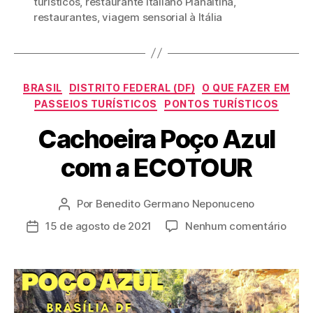
turísticos
,
restaurante italiano Planaltina
,
restaurantes
,
viagem sensorial à Itália
Categorias
BRASIL
DISTRITO FEDERAL (DF)
O QUE FAZER EM
PASSEIOS TURÍSTICOS
PONTOS TURÍSTICOS
Cachoeira Poço Azul
com a ECOTOUR
Por
Benedito Germano Neponuceno
Autor
do
em
15 de agosto de 2021
Nenhum comentário
Data
post
Cach
de
Poço
publicação
Azul
com
a