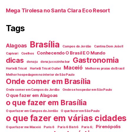
Mega Tirolesa no Santa Clara Eco Resort
Tags
Brasília
Alagoas
Campos do Jordão
Cantina Dom João II
Conhecendo O Brasil E O Mundo
Capivari
Coelhos
Gastronomia
dicas
dona ju
dona ju cozinha bar
Maceió
Hortelã Tricot
Hortelã Tricot Outlet
Melhores praias do Brasil
Melhor hospedagem no interior de São Paulo
Onde comer em Brasília
Onde comer em Campos do Jordão
Onde se hospedar em São Paulo
O que fazer em Alagoas
o que fazer em Brasília
O que fazer em Campos do Jordão
O que fazer em São Paulo
o que fazer em várias cidades
Pirenópolis
O que fazer me Maceió
Paris 6
Paris 6 Bistrô
Paris 6;