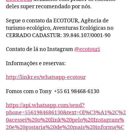
deles super recomendado por nós.
Segue o contato da ECOTOUR, Agência de
turismo ecológico, Aventuras Ecológicas no
CERRADO CADASTUR: 39.846.107/0001-90
Contato de lá no Instagram
@ecotouri
Informações e reservas:
http://linkr.es/whatsapp-ecotour
Fomos com o Tony +55 61 98468-6130
https://api.whatsapp.com/send?
phone=5561984686130&text=Ol%C3%A1%2C%2
0acessei%20o%20link%20pelo%20Instagram%
20e%20gostaria%20de%20mais%20informa%C