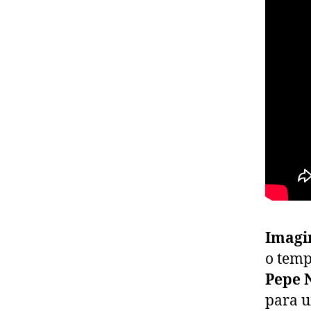
Imagi
o temp
Pepe 
para u