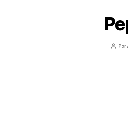
Pe
Por
Autor
do
post