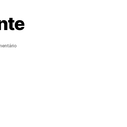
nte
em
entário
Pepe
Nero
Ristorante