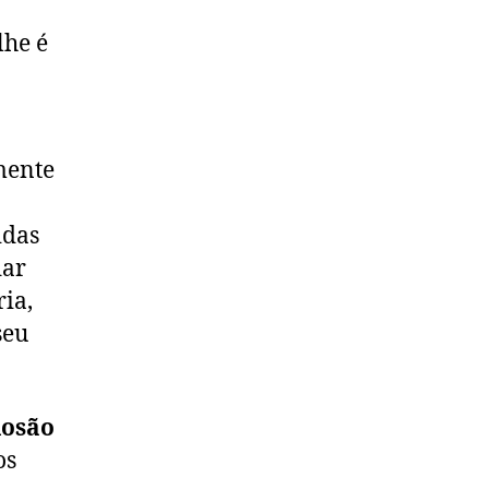
lhe é
mente
idas
dar
ia,
seu
losão
os