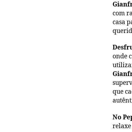
Gianf
com ra
casa p
querid
Desfru
onde c
utiliz
Gianf
superv
que ca
autênti
No Pe
relaxe