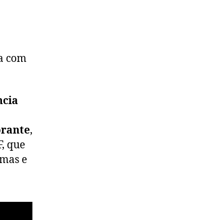
ia com
ncia
orante
,
F, que
omas e