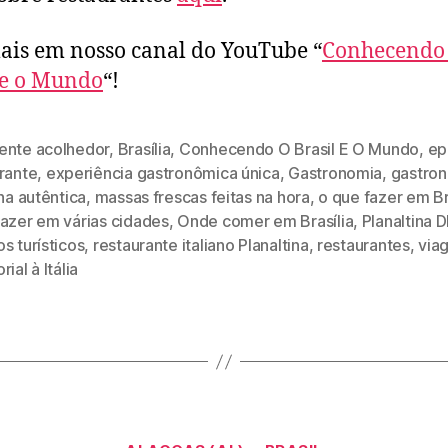
ais em nosso canal do YouTube “
Conhecendo
 e o Mundo
“!
ente acolhedor
,
Brasília
,
Conhecendo O Brasil E O Mundo
,
ep
rante
,
experiência gastronômica única
,
Gastronomia
,
gastro
ana autêntica
,
massas frescas feitas na hora
,
o que fazer em Br
fazer em várias cidades
,
Onde comer em Brasília
,
Planaltina D
s turísticos
,
restaurante italiano Planaltina
,
restaurantes
,
via
rial à Itália
Categorias