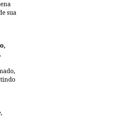
dena
de sua
o,
,
mado,
ntindo
,