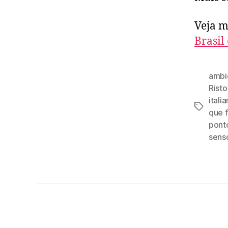
Veja m
Brasil
ambi
Risto
itali
Tags
que 
ponto
senso