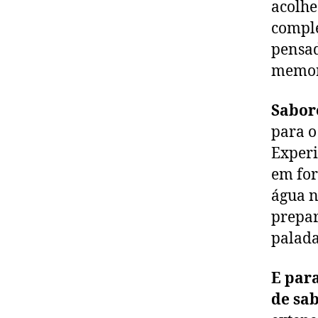
acolhe
comple
pensa
memor
Sabore
para o
Experi
em for
água n
prepar
palada
E par
de sab