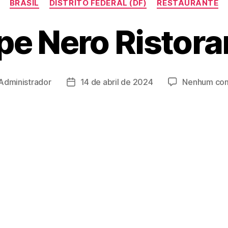
BRASIL
DISTRITO FEDERAL (DF)
RESTAURANTE
pe Nero Ristora
Administrador
14 de abril de 2024
Nenhum com
Data
de
publicação