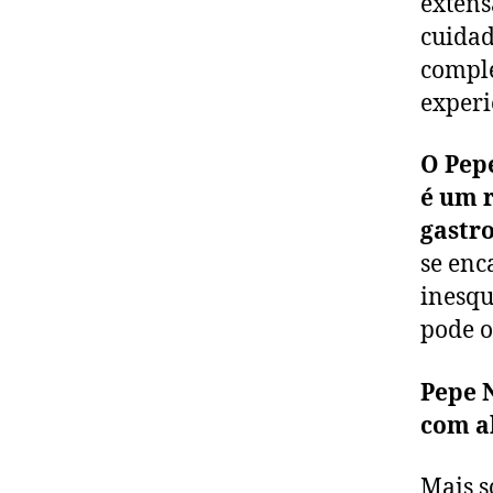
extens
cuidad
comple
experi
O Pep
é um 
gastro
se enc
inesqu
pode o
Pepe N
com a
Mais s