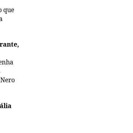
o que
a
rante,
enha
s
 Nero
ália