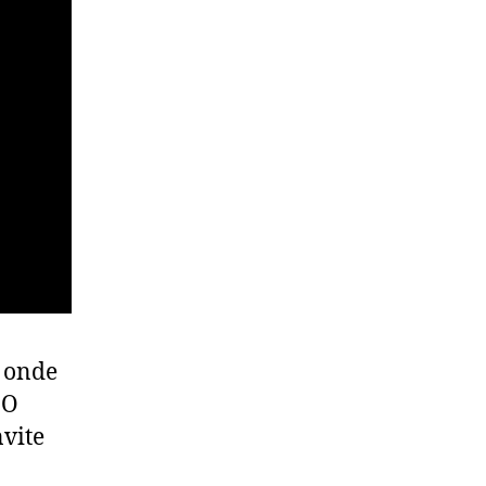
onde
 O
nvite