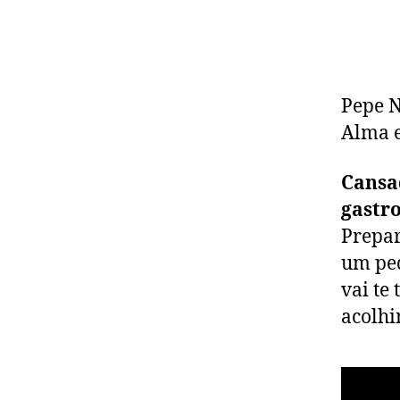
Pepe N
Alma e
Cansa
gastr
Prepar
um ped
vai te
acolhi