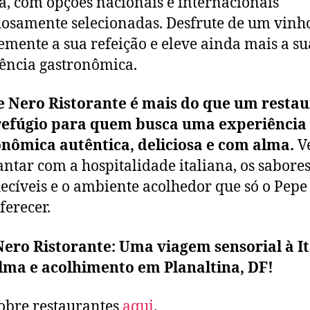
a, com opções nacionais e internacionais
osamente selecionadas. Desfrute de um vinh
mente a sua refeição e eleve ainda mais a su
ência gastronômica.
e Nero Ristorante é mais do que um restau
refúgio para quem busca uma experiência
nômica autêntica, deliciosa e com alma.
V
antar com a hospitalidade italiana, os sabore
ecíveis e o ambiente acolhedor que só o Pepe
ferecer.
ero Ristorante: Uma viagem sensorial à It
lma e acolhimento em Planaltina, DF!
obre restaurantes
aqui
.