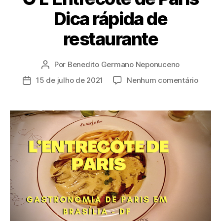
Dica rápida de
restaurante
Por
Benedito Germano Neponuceno
Autor
do
em
15 de julho de 2021
Nenhum comentário
Data
post
O
de
L’Entr
publicação
de
Paris
Dica
rápida
de
restau