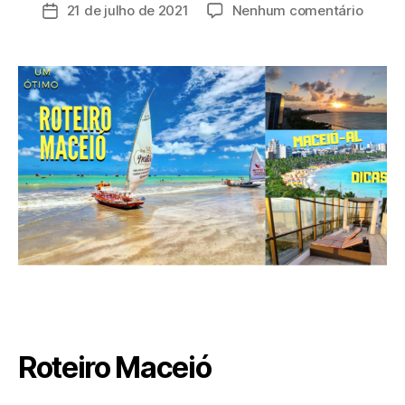
do
em
21 de julho de 2021
Nenhum comentário
Data
post
Roteir
de
Macei
publicação
Roteiro Maceió