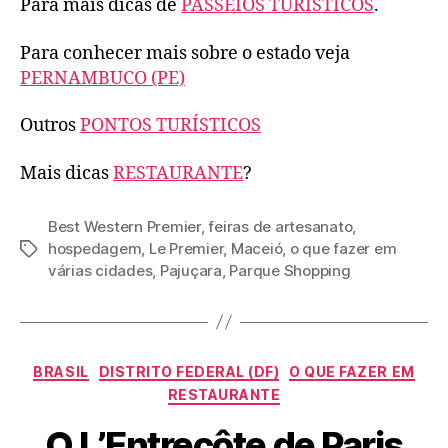
Para mais dicas de
PASSEIOS TURÍSTICOS
.
Para conhecer mais sobre o estado veja
PERNAMBUCO (PE)
Outros
PONTOS TURÍSTICOS
Mais dicas
RESTAURANTE
?
Best Western Premier
,
feiras de artesanato
,
hospedagem
,
Le Premier
,
Maceió
,
o que fazer em
Tags
várias cidades
,
Pajuçara
,
Parque Shopping
Categorias
BRASIL
DISTRITO FEDERAL (DF)
O QUE FAZER EM
RESTAURANTE
O L’Entrecôte de Paris