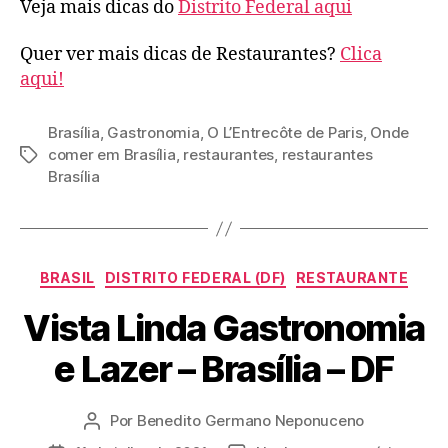
Veja mais dicas do
Distrito Federal aqui
Quer ver mais dicas de Restaurantes?
Clica
aqui!
Brasília
,
Gastronomia
,
O L’Entrecôte de Paris
,
Onde
comer em Brasília
,
restaurantes
,
restaurantes
Tags
Brasília
Categorias
BRASIL
DISTRITO FEDERAL (DF)
RESTAURANTE
Vista Linda Gastronomia
e Lazer – Brasília – DF
Por
Benedito Germano Neponuceno
Autor
do