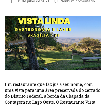
em
11 de julho de 2021
Nenhum comentário
Data
post
Vista
de
Linda
publicação
Gastr
e
Lazer
–
Brasíli
–
DF
Um restaurante que faz jus a seu nome, com
uma vista para uma área preservada do cerrado
do Distrito Federal, a borda da Chapada da
Contagem no Lago Oeste. O Restaurante Vista