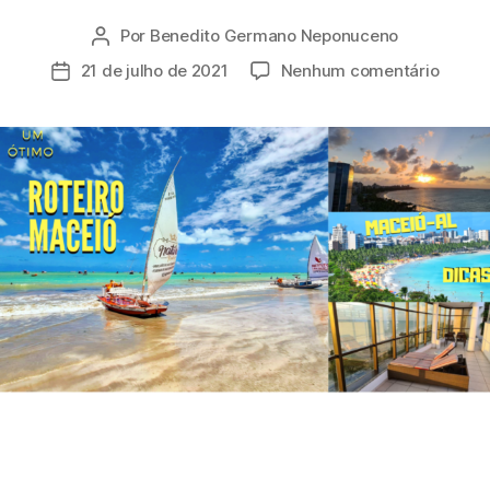
Por
Benedito Germano Neponuceno
Autor
do
em
21 de julho de 2021
Nenhum comentário
Data
post
Roteir
de
Macei
publicação