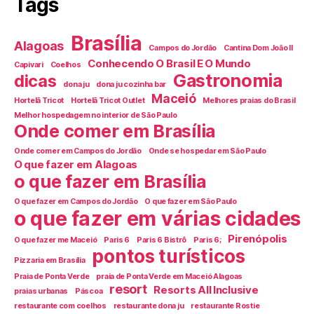
Tags
Brasília
Alagoas
Campos do Jordão
Cantina Dom João II
Conhecendo O Brasil E O Mundo
Capivari
Coelhos
Gastronomia
dicas
dona ju
dona ju cozinha bar
Maceió
Hortelã Tricot
Hortelã Tricot Outlet
Melhores praias do Brasil
Melhor hospedagem no interior de São Paulo
Onde comer em Brasília
Onde comer em Campos do Jordão
Onde se hospedar em São Paulo
O que fazer em Alagoas
o que fazer em Brasília
O que fazer em Campos do Jordão
O que fazer em São Paulo
o que fazer em várias cidades
Pirenópolis
O que fazer me Maceió
Paris 6
Paris 6 Bistrô
Paris 6;
pontos turísticos
Pizzaria em Brasília
Praia de Ponta Verde
praia de Ponta Verde em Maceió Alagoas
resort
Resorts All Inclusive
praias urbanas
Páscoa
restaurante com coelhos
restaurante dona ju
restaurante Rostie