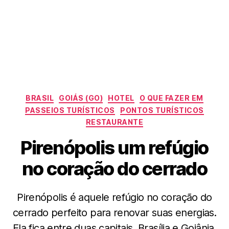
Categorias
BRASIL
GOIÁS (GO)
HOTEL
O QUE FAZER EM
PASSEIOS TURÍSTICOS
PONTOS TURÍSTICOS
RESTAURANTE
Pirenópolis um refúgio
no coração do cerrado
Pirenópolis é aquele refúgio no coração do
cerrado perfeito para renovar suas energias.
Ela fica entre duas capitais, Brasília e Goiânia.