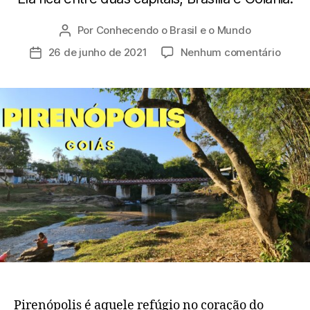
Por
Conhecendo o Brasil e o Mundo
Autor
do
em
26 de junho de 2021
Nenhum comentário
Data
post
Pirenó
de
um
publicação
refúg
no
coraç
do
cerra
Pirenópolis é aquele refúgio no coração do