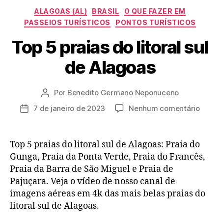
Categorias
ALAGOAS (AL)
BRASIL
O QUE FAZER EM
PASSEIOS TURÍSTICOS
PONTOS TURÍSTICOS
Top 5 praias do litoral sul
de Alagoas
Por
Benedito Germano Neponuceno
Autor
do
em
7 de janeiro de 2023
Nenhum comentário
Data
post
Top
de
5
publicação
praia
Top 5 praias do litoral sul de Alagoas: Praia do
do
Gunga, Praia da Ponta Verde, Praia do Francês,
litoral
Praia da Barra de São Miguel e Praia de
sul
Pajuçara. Veja o vídeo de nosso canal de
de
imagens aéreas em 4k das mais belas praias do
Alago
litoral sul de Alagoas.