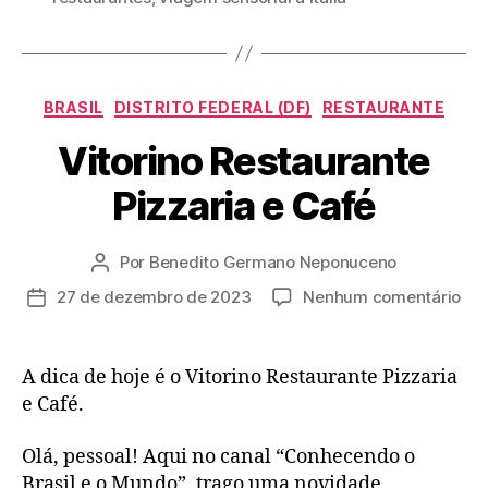
Categorias
BRASIL
DISTRITO FEDERAL (DF)
RESTAURANTE
Vitorino Restaurante
Pizzaria e Café
Por
Benedito Germano Neponuceno
Autor
do
em
27 de dezembro de 2023
Nenhum comentário
Data
post
Vit
de
Res
publicação
Piz
A dica de hoje é o Vitorino Restaurante Pizzaria
e
e Café.
Caf
Olá, pessoal! Aqui no canal “Conhecendo o
Brasil e o Mundo”, trago uma novidade