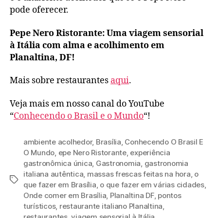
pode oferecer.
Pepe Nero Ristorante: Uma viagem sensorial
à Itália com alma e acolhimento em
Planaltina, DF!
Mais sobre restaurantes
aqui
.
Veja mais em nosso canal do YouTube
“
Conhecendo o Brasil e o Mundo
“!
ambiente acolhedor
,
Brasília
,
Conhecendo O Brasil E
O Mundo
,
epe Nero Ristorante
,
experiência
gastronômica única
,
Gastronomia
,
gastronomia
italiana autêntica
,
massas frescas feitas na hora
,
o
Tags
que fazer em Brasília
,
o que fazer em várias cidades
,
Onde comer em Brasília
,
Planaltina DF
,
pontos
turísticos
,
restaurante italiano Planaltina
,
restaurantes
,
viagem sensorial à Itália