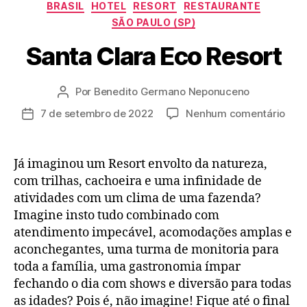
Categorias
BRASIL
HOTEL
RESORT
RESTAURANTE
SÃO PAULO (SP)
Santa Clara Eco Resort
Por
Benedito Germano Neponuceno
Autor
do
em
7 de setembro de 2022
Nenhum comentário
Data
post
San
de
Clar
publicação
Eco
Já imaginou um Resort envolto da natureza,
Reso
com trilhas, cachoeira e uma infinidade de
atividades com um clima de uma fazenda?
Imagine insto tudo combinado com
atendimento impecável, acomodações amplas e
aconchegantes, uma turma de monitoria para
toda a família, uma gastronomia ímpar
fechando o dia com shows e diversão para todas
as idades? Pois é, não imagine! Fique até o final