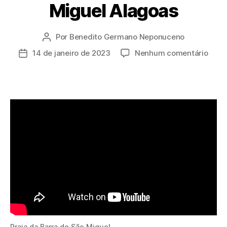
Miguel Alagoas
Por
Benedito Germano Neponuceno
Autor
do
em
14 de janeiro de 2023
Nenhum comentário
Data
post
Praia
de
da
publicação
Barr
de
São
Migu
Alag
Praia da Barra de São Miguel