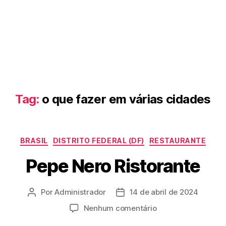
Tag:
o que fazer em várias cidades
Categorias
BRASIL
DISTRITO FEDERAL (DF)
RESTAURANTE
Pepe Nero Ristorante
Por
Administrador
14 de abril de 2024
Autor
Data
do
de
em
Nenhum comentário
post
publicação
Pepe