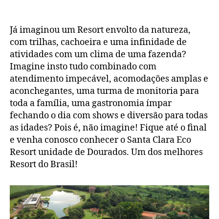
post
San
de
Clar
publicação
Eco
Já imaginou um Resort envolto da natureza,
Reso
com trilhas, cachoeira e uma infinidade de
atividades com um clima de uma fazenda?
Imagine insto tudo combinado com
atendimento impecável, acomodações amplas e
aconchegantes, uma turma de monitoria para
toda a família, uma gastronomia ímpar
fechando o dia com shows e diversão para todas
as idades? Pois é, não imagine! Fique até o final
e venha conosco conhecer o Santa Clara Eco
Resort unidade de Dourados. Um dos melhores
Resort do Brasil!